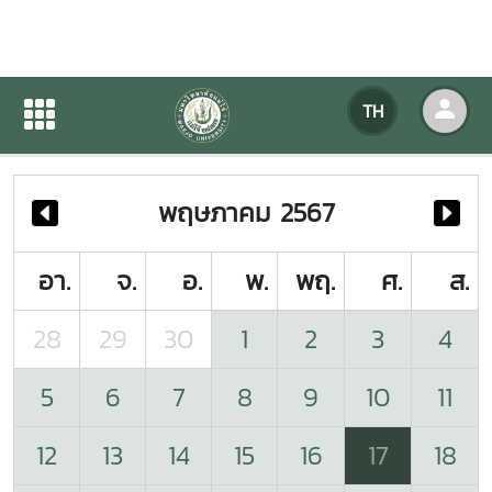
ปฏิทินกิจกรรมของหน่วยงาน
TH
หน้าแรก
ปฏิทินกิจกรรมของหน่วยงาน
พฤษภาคม 2567
อา.
จ.
อ.
พ.
พฤ.
ศ.
ส.
28
29
30
1
2
3
4
5
6
7
8
9
10
11
12
13
14
15
16
17
18